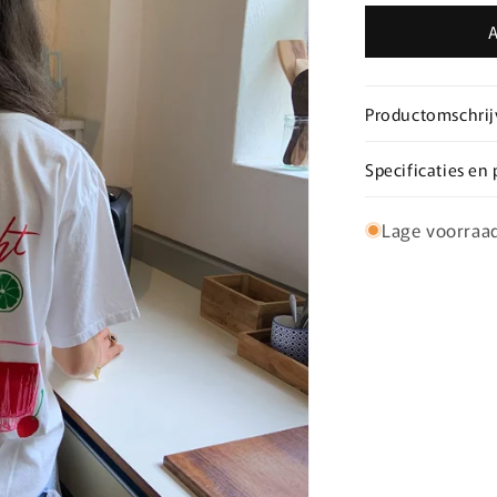
voor
T-
shirts
Cocktail
club
Productomschrij
Specificaties en
Lage voorraa