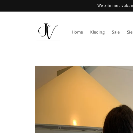
Meteen
We zijn met vakan
naar de
content
Home
Kleding
Sale
Si
Ga direct naar
productinformatie