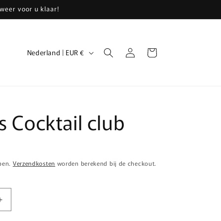
weer voor u klaar!
L
Inloggen
Winkelwagen
Nederland | EUR €
a
n
d
/
s Cocktail club
r
e
g
epen.
Verzendkosten
worden berekend bij de checkout.
i
o
Aantal
verhogen