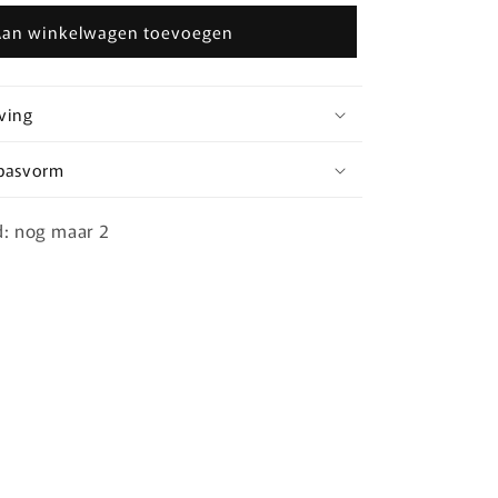
voor
Aan winkelwagen toevoegen
T-
shirts
Cocktail
club
ving
 pasvorm
d: nog maar 2