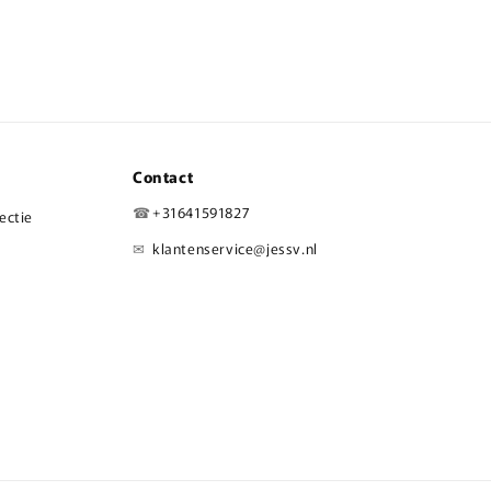
Contact
☎
+31641591827
lectie
✉
klantenservice@jessv.nl