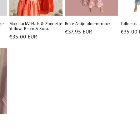
ge
Maxi JurkV-Hals & Zonnetje
Roze A-lijn bloemen rok
Tulle rok
Yellow, Bruin & Koraal
Normale
€37,95 EUR
Normal
€35,00 
Normale
€35,00 EUR
prijs
prijs
prijs