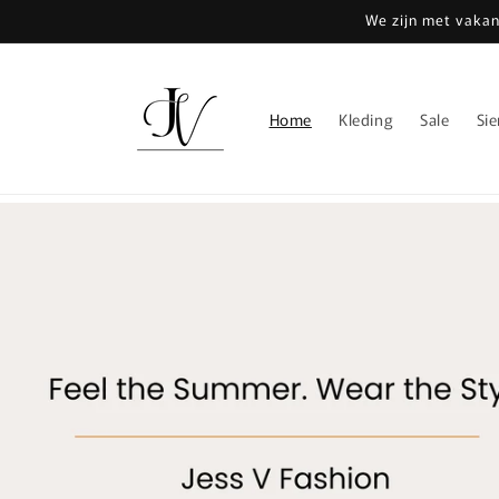
Meteen
We zijn met vakan
naar de
content
Home
Kleding
Sale
Si