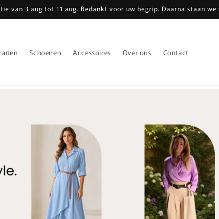
tie van 3 aug tot 11 aug. Bedankt voor uw begrip. Daarna staan we 
eraden
Schoenen
Accessoires
Over ons
Contact