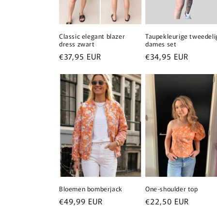
Classic elegant blazer
Taupekleurige tweedeli
dress zwart
dames set
Normale
€37,95 EUR
Normale
€34,95 EUR
prijs
prijs
Bloemen bomberjack
One-shoulder top
Normale
€49,99 EUR
Normale
€22,50 EUR
prijs
prijs