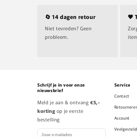
🔄 14 dagen retour
🖤 
Niet tevreden? Geen
Zor
probleem.
ite
Schrijf je in voor onze
Service
nieuwsbrief
Contact
Meld je aan & ontvang
€5,-
Retournere
korting
op je eerste
Account
bestelling
Veelgestel
E‑mail