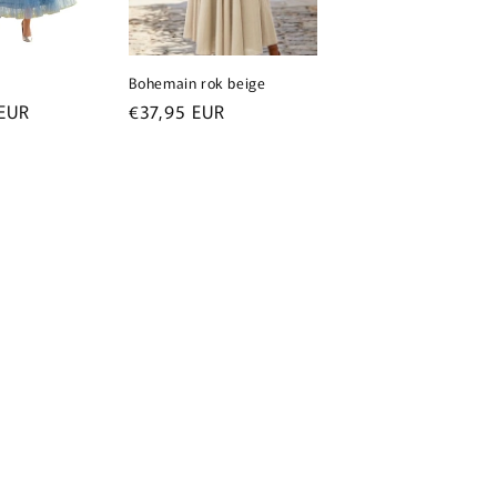
Bohemain rok beige
e
EUR
Normale
€37,95 EUR
prijs