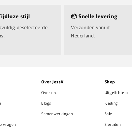
Tijdloze stijl
📦 Snelle levering
gvuldig geselecteerde
Verzonden vanuit
ms.
Nederland.
Over JessV
Shop
Over ons
Uitgelichte col
n
Blogs
Kleding
Samenwerkingen
Sale
de vragen
Sieraden