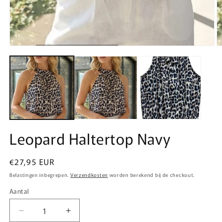
Media
M
1
2
openen
o
in
in
modaal
m
Leopard Haltertop Navy
Normale
€27,95 EUR
prijs
Belastingen inbegrepen.
Verzendkosten
worden berekend bij de checkout.
Aantal
Aantal
Aantal
Aantal