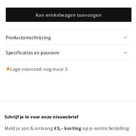
verlagen
verhogen
voor
voor
Aan winkelwagen toevoegen
Leopard
Leopard
Haltertop
Haltertop
Navy
Navy
Productomschrijving
Specificaties en pasvorm
Lage voorraad: nog maar 3
Schrijf je in voor onze nieuwsbrief
Meld je aan & ontvang
€5,- korting
op je eerste bestelling