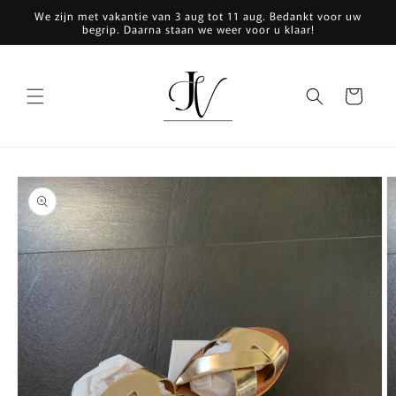
Meteen
We zijn met vakantie van 3 aug tot 11 aug. Bedankt voor uw
naar de
begrip. Daarna staan we weer voor u klaar!
content
Winkelwagen
a direct naar
roductinformatie