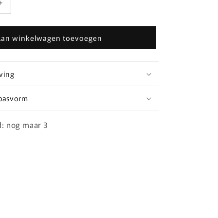
Aantal
verhogen
voor
Aan winkelwagen toevoegen
Casual
stripe
longsleeve
Roze/groen
ving
 pasvorm
d: nog maar 3