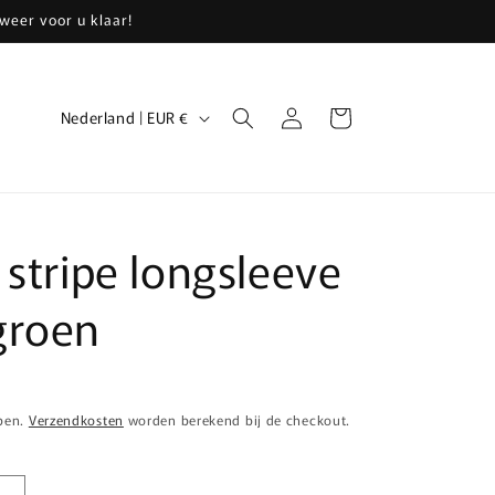
weer voor u klaar!
L
Inloggen
Winkelwagen
Nederland | EUR €
a
n
d
/
 stripe longsleeve
r
groen
e
g
i
o
epen.
Verzendkosten
worden berekend bij de checkout.