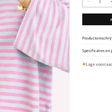
Aantal
verlagen
voor
Casual
stripe
longsleeve
Roze/groen
Productomschrij
Specificaties en
Lage voorraa