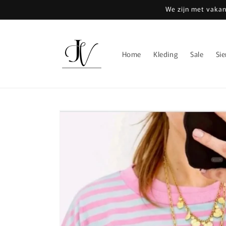
Meteen
We zijn met vakan
naar de
content
Home
Kleding
Sale
Si
Ga direct naar
productinformatie