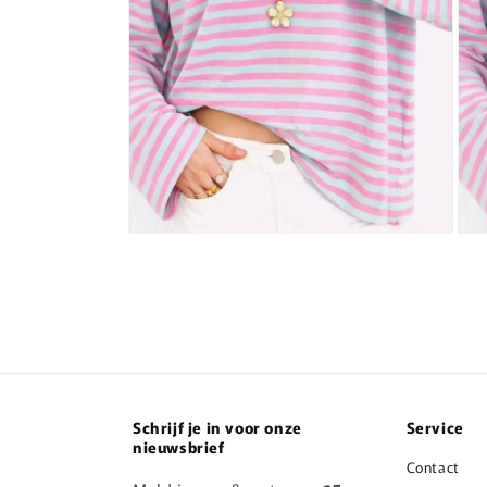
Media
Med
2
3
openen
ope
in
in
modaal
mod
Schrijf je in voor onze
Service
nieuwsbrief
Contact