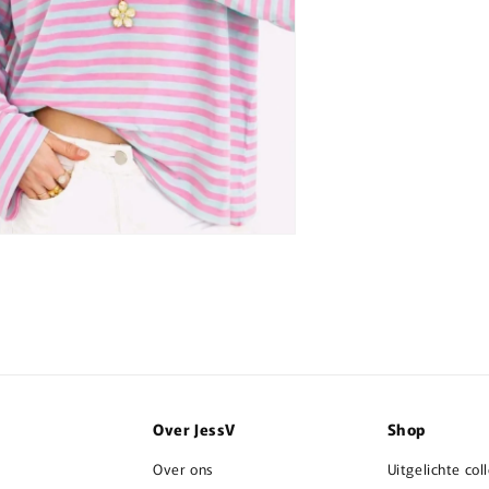
ia
nen
aal
Over JessV
Shop
Over ons
Uitgelichte col