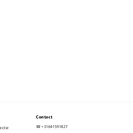
Contact
☎
+31641591827
lectie