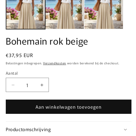
modaal
m
Bohemain rok beige
Normale
€37,95 EUR
prijs
Belastingen inbegrepen.
Verzendkosten
worden berekend bij de checkout.
Aantal
Aantal
Aantal
Aantal
verlagen
verhogen
voor
voor
Aan winkelwagen toevoegen
Bohemain
Bohemain
rok
rok
beige
beige
Productomschrijving